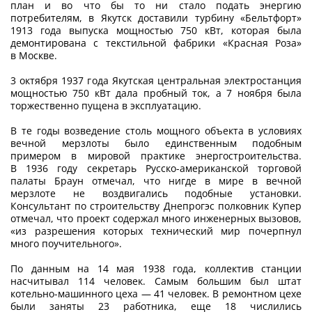
план и во что бы то ни стало подать энергию
потребителям, в Якутск доставили турбину «Бельтфорт»
1913 года выпуска мощностью 750 кВт, которая была
демонтирована с текстильной фабрики «Красная Роза»
в Москве.
3 октября 1937 года Якутская центральная электростанция
мощностью 750 кВт дала пробный ток, а 7 ноября была
торжественно пущена в эксплуатацию.
В те годы возведение столь мощного объекта в условиях
вечной мерзлоты было единственным подобным
примером в мировой практике энергостроительства.
В 1936 году секретарь Русско-американской торговой
палаты Браун отмечал, что нигде в мире в вечной
мерзлоте не воздвигались подобные установки.
Консультант по строительству Днепрогэс полковник Купер
отмечал, что проект содержал много инженерных вызовов,
«из разрешения которых технический мир почерпнул
много поучительного».
По данным на 14 мая 1938 года, коллектив станции
насчитывал 114 человек. Самым большим был штат
котельно-машинного цеха — 41 человек. В ремонтном цехе
были заняты 23 работника, еще 18 числились