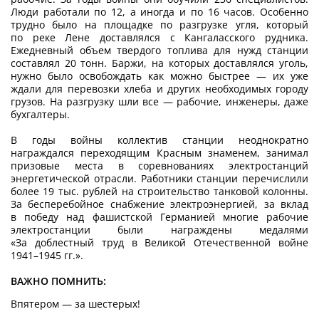
Люди работали по 12, а иногда и по 16 часов. Особенно
трудно было на площадке по разгрузке угля, который
по реке Лене доставлялся с Кангаласского рудника.
Ежедневный объем твердого топлива для нужд станции
составлял 20 тонн. Баржи, на которых доставлялся уголь,
нужно было освобождать как можно быстрее — их уже
ждали для перевозки хлеба и других необходимых городу
грузов. На разгрузку шли все — рабочие, инженеры, даже
бухгалтеры.
В годы войны коллектив станции неодно­кратно
награждался переходящим Красным знаменем, занимал
призовые места в соревнованиях электростанций
энергетической отрасли. Работники станции перечислили
более 19 тыс. рублей на строительство танковой колонны.
За бесперебойное снабжение электроэнергией, за вклад
в победу над фашистской Германией многие рабочие
электростанции были награждены медалями
«За доблестный труд в Великой Отечественной войне
1941–1945 гг.».
ВАЖНО ПОМНИТЬ:
Впятером — за шестерых!