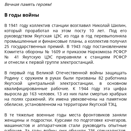
Вечная память героям!
В годы войны
В 1941 году коллектив станции возглавил Николай Шилин,
который проработал на этом посту 10 лет. Под его
руководством Якутская ЦЭС из года в год перевыполняла
промышленные и финансовые планы, а коллектив получил
25 государственных премий. В 1943 году постановлением
Комитета обороны № 1609 и приказом Наркомхоза РСФСР
№ 41 Якутскую ЦЭС приравняли к станциям РСФСР
и отнесли к первой группе электростанций.
В первый год Великой Отечественной ­войны защищать
Родину с оружием в руках были призваны 82 работника
Якутской центральной электростанции, в основном
квалифицированные рабочие. К 1944 году эта цифра
выросла до 163 человек. 13 из них пали смертью храбрых
на полях сражений. Их имена увековечены на памятном
обелиске, установленном на территории Якутской ТЭЦ.
В те тяжелые военные годы места фронтовиков заняли
женщины и подростки. ­Курсами по подготовке кочегаров,
машинистов и аппаратчиков стали руководить опытные
рабочие. За годы войны они обучили 236 специалистов.